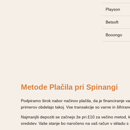
Playson
Betsoft
Booongo
Metode Plačila pri Spinangi
Podpiramo širok nabor načinov plačila, da je financiranje vaš
primerov obdelajo takoj. Vse transakcije so varne in šifriran
Najmanjši depoziti se začnejo že pri £10 za večino metod, k
sredstev. Vaše stanje bo naročeno na vaš račun v skladu s