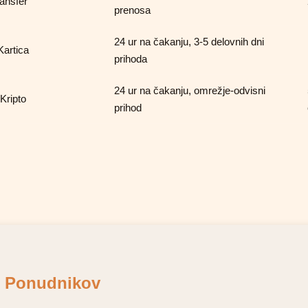
ansfer
prenosa
24 ur na čakanju, 3-5 delovnih dni
artica
prihoda
24 ur na čakanju, omrežje-odvisni
 Kripto
prihod
ih Ponudnikov