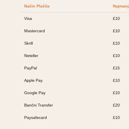
Način Plačila
Najmanj
Visa
£10
Mastercard
£10
Skrill
£10
Neteller
£10
PayPal
£15
Apple Pay
£10
Google Pay
£10
Bančni Transfer
£20
Paysafecard
£10