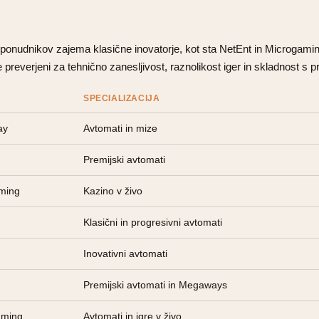
onudnikov zajema klasične inovatorje, kot sta NetEnt in Microgaming, t
 preverjeni za tehnično zanesljivost, raznolikost iger in skladnost s pr
SPECIALIZACIJA
ay
Avtomati in mize
Premijski avtomati
ming
Kazino v živo
Klasični in progresivni avtomati
Inovativni avtomati
Premijski avtomati in Megaways
aming
Avtomati in igre v živo