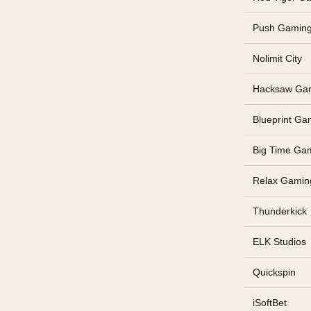
Push Gamin
Nolimit City
Hacksaw Ga
Blueprint Ga
Big Time Ga
Relax Gamin
Thunderkick
ELK Studios
Quickspin
iSoftBet