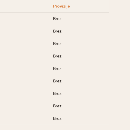
Provizije
Brez
Brez
Brez
Brez
Brez
Brez
Brez
Brez
Brez