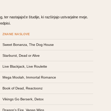
er nastajajoče študije, ki razširjajo ustvarjalne meje.
edpisi.
ZNANE NASLOVE
Sweet Bonanza, The Dog House
Starburst, Dead or Alive
Live Blackjack, Live Roulette
Mega Moolah, Immortal Romance
Book of Dead, Reactoonz
Vikings Go Berserk, Detox
Dragon's Fire, Vegas Wins