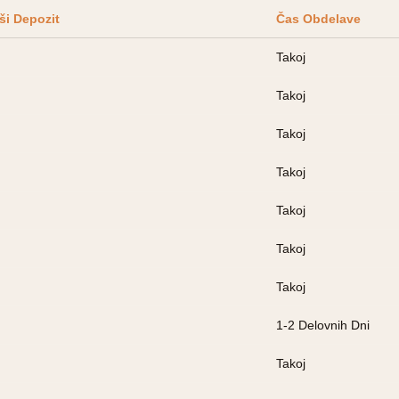
ši Depozit
Čas Obdelave
Takoj
Takoj
Takoj
Takoj
Takoj
Takoj
Takoj
1-2 Delovnih Dni
Takoj