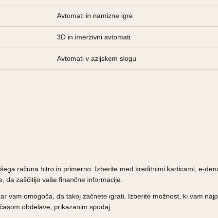
Avtomati in namizne igre
3D in imerzivni avtomati
Avtomati v azijskem slogu
ega računa hitro in primerno. Izberite med kreditnimi karticami, e-denar
e, da zaščitijo vaše finančne informacije.
ar vam omogoča, da takoj začnete igrati. Izberite možnost, ki vam najp
 časom obdelave, prikazanim spodaj.