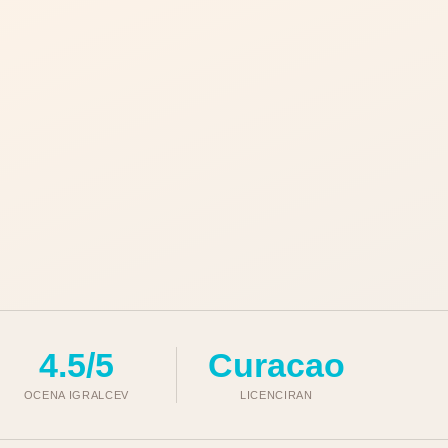
4.5/5
Curacao
OCENA IGRALCEV
LICENCIRAN