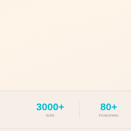
3000+
80+
IGRE
PONUDNIKI