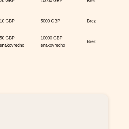
20 GBP
10000 GBP
Brez
10 GBP
5000 GBP
Brez
50 GBP
10000 GBP
Brez
enakovredno
enakovredno