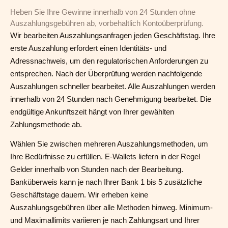
Heben Sie Ihre Gewinne innerhalb von 24 Stunden ohne
Auszahlungsgebühren ab, vorbehaltlich Kontoüberprüfung.
Wir bearbeiten Auszahlungsanfragen jeden Geschäftstag. Ihre
erste Auszahlung erfordert einen Identitäts- und
Adressnachweis, um den regulatorischen Anforderungen zu
entsprechen. Nach der Überprüfung werden nachfolgende
Auszahlungen schneller bearbeitet. Alle Auszahlungen werden
innerhalb von 24 Stunden nach Genehmigung bearbeitet. Die
endgültige Ankunftszeit hängt von Ihrer gewählten
Zahlungsmethode ab.
Wählen Sie zwischen mehreren Auszahlungsmethoden, um
Ihre Bedürfnisse zu erfüllen. E-Wallets liefern in der Regel
Gelder innerhalb von Stunden nach der Bearbeitung.
Banküberweis kann je nach Ihrer Bank 1 bis 5 zusätzliche
Geschäftstage dauern. Wir erheben keine
Auszahlungsgebühren über alle Methoden hinweg. Minimum-
und Maximallimits variieren je nach Zahlungsart und Ihrer