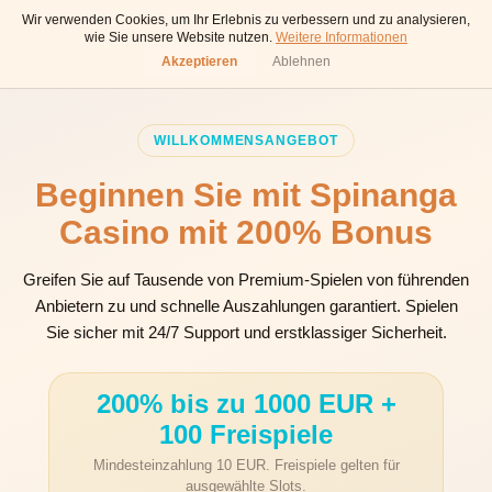
Wir verwenden Cookies, um Ihr Erlebnis zu verbessern und zu analysieren,
spinanga casino
wie Sie unsere Website nutzen.
Weitere Informationen
Akzeptieren
Ablehnen
WILLKOMMENSANGEBOT
Beginnen Sie mit Spinanga
Casino mit 200% Bonus
Greifen Sie auf Tausende von Premium-Spielen von führenden
Anbietern zu und schnelle Auszahlungen garantiert. Spielen
Sie sicher mit 24/7 Support und erstklassiger Sicherheit.
200% bis zu 1000 EUR +
100 Freispiele
Mindesteinzahlung 10 EUR. Freispiele gelten für
ausgewählte Slots.