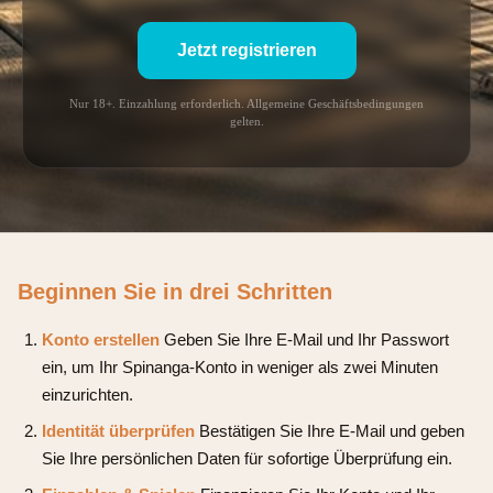
Jetzt registrieren
Nur 18+. Einzahlung erforderlich. Allgemeine Geschäftsbedingungen
gelten.
Beginnen Sie in drei Schritten
Konto erstellen
Geben Sie Ihre E-Mail und Ihr Passwort
ein, um Ihr Spinanga-Konto in weniger als zwei Minuten
einzurichten.
Identität überprüfen
Bestätigen Sie Ihre E-Mail und geben
Sie Ihre persönlichen Daten für sofortige Überprüfung ein.