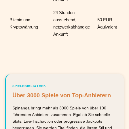
24 Stunden
10
Bitcoin und
ausstehend,
50 EUR
E
Kryptowährung
netzwerkabhängige
Äquivalent
Äq
Ankunft
SPIELEBIBLIOTHEK
Über 3000 Spiele von Top-Anbietern
Spinanga bringt mehr als 3000 Spiele von über 100
führenden Anbietern zusammen. Egal ob Sie schnelle
Slots, Live-Tischaction oder progressive Jackpots
bevorzugen, Sie werden Titel finden, die Ihrem Stil und