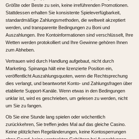
Größte oder Beste zu sein, keine irreführenden Promotionen.
Stattdessen erhalten Sie konsistente Spieleverfügbarkeit,
standardmäßige Zahlungsmethoden, die weltweit akzeptiert
werden, und transparente Bedingungen zu Boni und
Auszahlungen. Ihre Kontoinformationen sind verschlüsselt, Ihre
Wetten werden protokolliert und Ihre Gewinne gehören Ihnen
zum Abheben.
Vertrauen wird durch Handlung aufgebaut, nicht durch
Marketing. Spinanga hält eine lizenzierte Position ein,
veröffentlicht Auszahlungsquoten, wenn die Rechtsprechung
dies verlangt, und beantwortet Konto- und Zahlungsfragen über
etablierte Support-Kanäle. Wenn etwas in den Bedingungen
unklar ist, wird es geschrieben, um gelesen zu werden, nicht
um Sie zu fangen.
Ob Sie eine Stunde lang spielen oder wöchentlich
zurückkehren, Sie treffen jedes Mal auf das gleiche Casino.
Keine plötzlichen Regeländerungen, keine Kontosperrungen