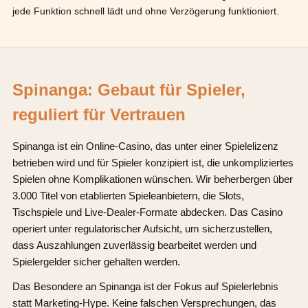
jede Funktion schnell lädt und ohne Verzögerung funktioniert.
Spinanga: Gebaut für Spieler,
reguliert für Vertrauen
Spinanga ist ein Online-Casino, das unter einer Spielelizenz
betrieben wird und für Spieler konzipiert ist, die unkompliziertes
Spielen ohne Komplikationen wünschen. Wir beherbergen über
3.000 Titel von etablierten Spieleanbietern, die Slots,
Tischspiele und Live-Dealer-Formate abdecken. Das Casino
operiert unter regulatorischer Aufsicht, um sicherzustellen,
dass Auszahlungen zuverlässig bearbeitet werden und
Spielergelder sicher gehalten werden.
Das Besondere an Spinanga ist der Fokus auf Spielerlebnis
statt Marketing-Hype. Keine falschen Versprechungen, das