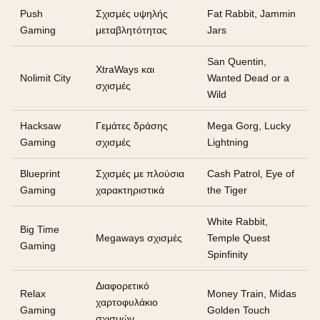
Push
Σχισμές υψηλής
Fat Rabbit, Jammin
Gaming
μεταβλητότητας
Jars
San Quentin,
XtraWays και
Nolimit City
Wanted Dead or a
σχισμές
Wild
Hacksaw
Γεμάτες δράσης
Mega Gorg, Lucky
Gaming
σχισμές
Lightning
Blueprint
Σχισμές με πλούσια
Cash Patrol, Eye of
Gaming
χαρακτηριστικά
the Tiger
White Rabbit,
Big Time
Megaways σχισμές
Temple Quest
Gaming
Spinfinity
Διαφορετικό
Relax
Money Train, Midas
χαρτοφυλάκιο
Gaming
Golden Touch
σχισμών