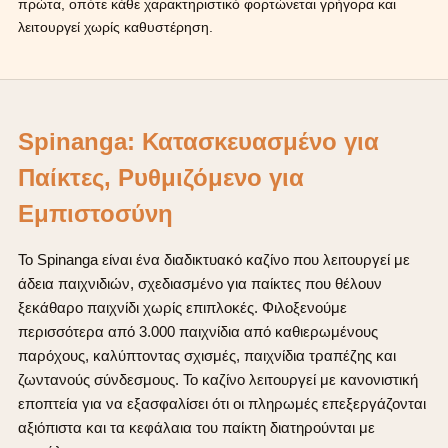
πρώτα, οπότε κάθε χαρακτηριστικό φορτώνεται γρήγορα και
λειτουργεί χωρίς καθυστέρηση.
Spinanga: Κατασκευασμένο για
Παίκτες, Ρυθμιζόμενο για
Εμπιστοσύνη
Το Spinanga είναι ένα διαδικτυακό καζίνο που λειτουργεί με
άδεια παιχνιδιών, σχεδιασμένο για παίκτες που θέλουν
ξεκάθαρο παιχνίδι χωρίς επιπλοκές. Φιλοξενούμε
περισσότερα από 3.000 παιχνίδια από καθιερωμένους
παρόχους, καλύπτοντας σχισμές, παιχνίδια τραπέζης και
ζωντανούς σύνδεσμους. Το καζίνο λειτουργεί με κανονιστική
εποπτεία για να εξασφαλίσει ότι οι πληρωμές επεξεργάζονται
αξιόπιστα και τα κεφάλαια του παίκτη διατηρούνται με