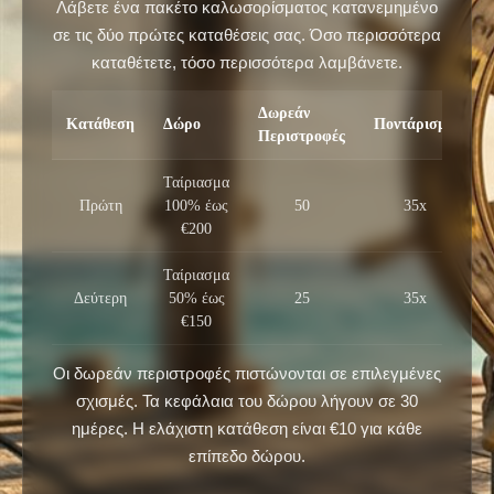
Λάβετε ένα πακέτο καλωσορίσματος κατανεμημένο
σε τις δύο πρώτες καταθέσεις σας. Όσο περισσότερα
καταθέτετε, τόσο περισσότερα λαμβάνετε.
Δωρεάν
Κατάθεση
Δώρο
Ποντάρισμα
Περιστροφές
Ταίριασμα
Πρώτη
100% έως
50
35x
€200
Ταίριασμα
Δεύτερη
50% έως
25
35x
€150
Οι δωρεάν περιστροφές πιστώνονται σε επιλεγμένες
σχισμές. Τα κεφάλαια του δώρου λήγουν σε 30
ημέρες. Η ελάχιστη κατάθεση είναι €10 για κάθε
επίπεδο δώρου.