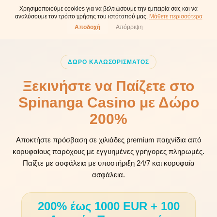
Χρησιμοποιούμε cookies για να βελτιώσουμε την εμπειρία σας και να
spinanga casino
αναλύσουμε τον τρόπο χρήσης του ιστότοπού μας.
Μάθετε περισσότερα
Αποδοχή
Απόρριψη
ΔΏΡΟ ΚΑΛΩΣΟΡΊΣΜΑΤΟΣ
Ξεκινήστε να Παίζετε στο
Spinanga Casino με Δώρο
200%
Αποκτήστε πρόσβαση σε χιλιάδες premium παιχνίδια από
κορυφαίους παρόχους με εγγυημένες γρήγορες πληρωμές.
Παίξτε με ασφάλεια με υποστήριξη 24/7 και κορυφαία
ασφάλεια.
200% έως 1000 EUR + 100