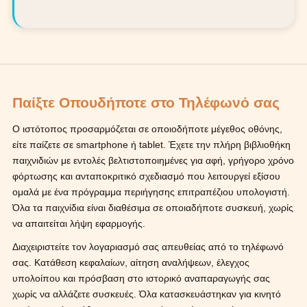
Παίξτε Οπουδήποτε στο Τηλέφωνό σας
Ο ιστότοπος προσαρμόζεται σε οποιοδήποτε μέγεθος οθόνης,
είτε παίζετε σε smartphone ή tablet. Έχετε την πλήρη βιβλιοθήκη
παιχνιδιών με εντολές βελτιστοποιημένες για αφή, γρήγορο χρόνο
φόρτωσης και ανταποκριτικό σχεδιασμό που λειτουργεί εξίσου
ομαλά με ένα πρόγραμμα περιήγησης επιτραπέζιου υπολογιστή.
Όλα τα παιχνίδια είναι διαθέσιμα σε οποιαδήποτε συσκευή, χωρίς
να απαιτείται λήψη εφαρμογής.
Διαχειριστείτε τον λογαριασμό σας απευθείας από το τηλέφωνό
σας. Κατάθεση κεφαλαίων, αίτηση αναλήψεων, έλεγχος
υπολοίπου και πρόσβαση στο ιστορικό αναπαραγωγής σας
χωρίς να αλλάζετε συσκευές. Όλα κατασκευάστηκαν για κινητό