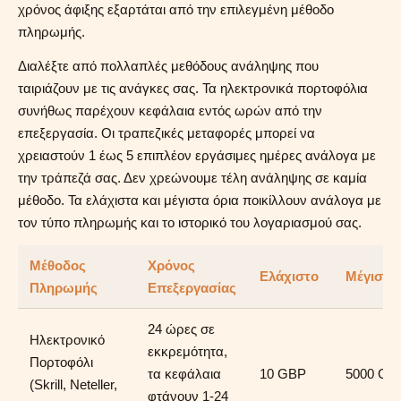
χρόνος άφιξης εξαρτάται από την επιλεγμένη μέθοδο
πληρωμής.
Διαλέξτε από πολλαπλές μεθόδους ανάληψης που
ταιριάζουν με τις ανάγκες σας. Τα ηλεκτρονικά πορτοφόλια
συνήθως παρέχουν κεφάλαια εντός ωρών από την
επεξεργασία. Οι τραπεζικές μεταφορές μπορεί να
χρειαστούν 1 έως 5 επιπλέον εργάσιμες ημέρες ανάλογα με
την τράπεζά σας. Δεν χρεώνουμε τέλη ανάληψης σε καμία
μέθοδο. Τα ελάχιστα και μέγιστα όρια ποικίλλουν ανάλογα με
τον τύπο πληρωμής και το ιστορικό του λογαριασμού σας.
Μέθοδος
Χρόνος
Ελάχιστο
Μέγιστο
Πληρωμής
Επεξεργασίας
24 ώρες σε
Ηλεκτρονικό
εκκρεμότητα,
Πορτοφόλι
τα κεφάλαια
10 GBP
5000 GB
(Skrill, Neteller,
φτάνουν 1-24