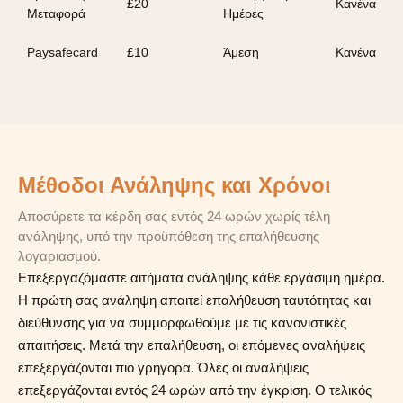
£20
Κανένα
Μεταφορά
Ημέρες
Paysafecard
£10
Άμεση
Κανένα
Μέθοδοι Ανάληψης και Χρόνοι
Αποσύρετε τα κέρδη σας εντός 24 ωρών χωρίς τέλη
ανάληψης, υπό την προϋπόθεση της επαλήθευσης
λογαριασμού.
Επεξεργαζόμαστε αιτήματα ανάληψης κάθε εργάσιμη ημέρα.
Η πρώτη σας ανάληψη απαιτεί επαλήθευση ταυτότητας και
διεύθυνσης για να συμμορφωθούμε με τις κανονιστικές
απαιτήσεις. Μετά την επαλήθευση, οι επόμενες αναλήψεις
επεξεργάζονται πιο γρήγορα. Όλες οι αναλήψεις
επεξεργάζονται εντός 24 ωρών από την έγκριση. Ο τελικός