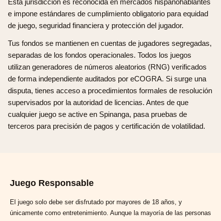
Esta jurisdicción es reconocida en mercados hispanohablantes
e impone estándares de cumplimiento obligatorio para equidad
de juego, seguridad financiera y protección del jugador.
Tus fondos se mantienen en cuentas de jugadores segregadas,
separadas de los fondos operacionales. Todos los juegos
utilizan generadores de números aleatorios (RNG) verificados
de forma independiente auditados por eCOGRA. Si surge una
disputa, tienes acceso a procedimientos formales de resolución
supervisados por la autoridad de licencias. Antes de que
cualquier juego se active en Spinanga, pasa pruebas de
terceros para precisión de pagos y certificación de volatilidad.
Juego Responsable
El juego solo debe ser disfrutado por mayores de 18 años, y
únicamente como entretenimiento. Aunque la mayoría de las personas