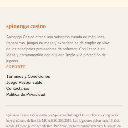
spinanga casino
Spinanga Casino ofrece una selección curada de máquinas
tragaperras, juegos de mesa y experiencias de crupier en vivo
de los principales proveedores de software. Con licencia en
Malta y comprometido con el juego limpio y la protección del
jugador.
SOPORTE
Términos y Condiciones
Juego Responsable
Contáctanos
Política de Privacidad
Spinanga Casino está operado por Spinanga Holdings Ltd, con licencia y regulación
bajo el número de licencia MGA/B2C/368/2019. Los jugadores deben tener 18 años
o más. El juego puede ser adictivo. Por favor, juega responsablemente y busca ayuda