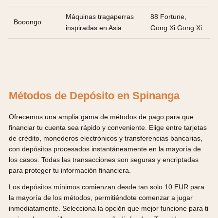
Máquinas tragaperras
88 Fortune,
Booongo
inspiradas en Asia
Gong Xi Gong Xi
Métodos de Depósito en Spinanga
Ofrecemos una amplia gama de métodos de pago para que
financiar tu cuenta sea rápido y conveniente. Elige entre tarjetas
de crédito, monederos electrónicos y transferencias bancarias,
con depósitos procesados instantáneamente en la mayoría de
los casos. Todas las transacciones son seguras y encriptadas
para proteger tu información financiera.
Los depósitos mínimos comienzan desde tan solo 10 EUR para
la mayoría de los métodos, permitiéndote comenzar a jugar
inmediatamente. Selecciona la opción que mejor funcione para ti