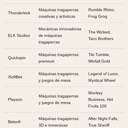
Máquinas tragaperras
Rumble Rhino,
Thunderkick
creativas y artísticas
Frog Grog
Mecánicas innovadoras
The Wicked,
ELK Studios
de máquinas
Taco Brothers
tragaperras
Máquinas tragaperras
Tiki Tumble,
Quickspin
premium
Winfall Gold
Máquinas tragaperras
Legend of Luxor,
iSoftBet
y juegos de mesa
Mystical Wheel
Monkey
Máquinas tragaperras
Playson
Business, Hot
y juegos de mesa
Fruits 100
Máquinas tragaperras
After Night Falls,
Betsoft
3D e inmersivas
True Sheriff