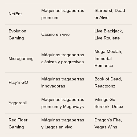
Máquinas tragaperras
Starburst, Dead
NetEnt
premium
or Alive
Evolution
Live Blackjack,
Casino en vivo
Gaming
Live Roulette
Mega Moolah,
Máquinas tragaperras
Microgaming
Immortal
clásicas y progresivas
Romance
Máquinas tragaperras
Book of Dead,
Play'n GO
innovadoras
Reactoonz
Máquinas tragaperras
Vikings Go
Yggdrasil
premium y Megaways
Berserk, Detox
Red Tiger
Máquinas tragaperras
Dragon's Fire,
Gaming
y juegos en vivo
Vegas Wins