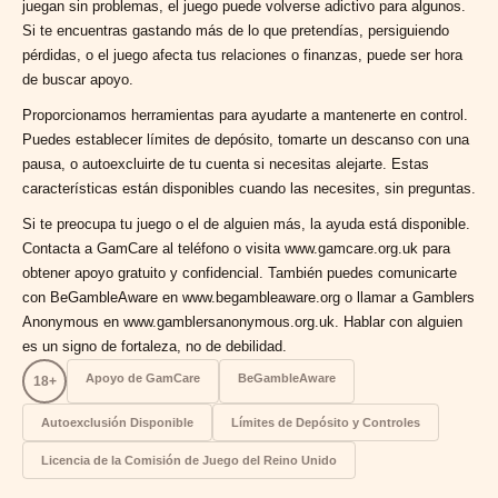
juegan sin problemas, el juego puede volverse adictivo para algunos.
Si te encuentras gastando más de lo que pretendías, persiguiendo
pérdidas, o el juego afecta tus relaciones o finanzas, puede ser hora
de buscar apoyo.
Proporcionamos herramientas para ayudarte a mantenerte en control.
Puedes establecer límites de depósito, tomarte un descanso con una
pausa, o autoexcluirte de tu cuenta si necesitas alejarte. Estas
características están disponibles cuando las necesites, sin preguntas.
Si te preocupa tu juego o el de alguien más, la ayuda está disponible.
Contacta a GamCare al teléfono o visita www.gamcare.org.uk para
obtener apoyo gratuito y confidencial. También puedes comunicarte
con BeGambleAware en www.begambleaware.org o llamar a Gamblers
Anonymous en www.gamblersanonymous.org.uk. Hablar con alguien
es un signo de fortaleza, no de debilidad.
Apoyo de GamCare
BeGambleAware
18+
Autoexclusión Disponible
Límites de Depósito y Controles
Licencia de la Comisión de Juego del Reino Unido