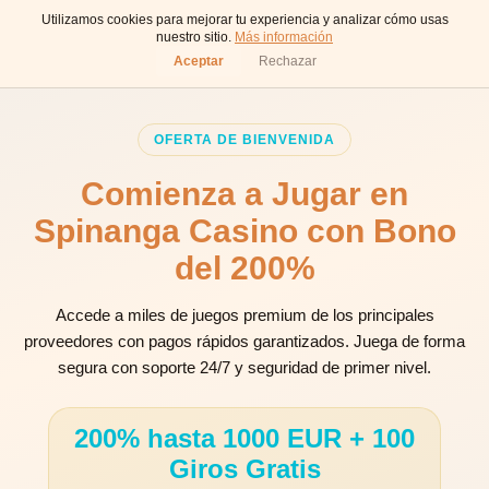
Utilizamos cookies para mejorar tu experiencia y analizar cómo usas
spinanga casino
nuestro sitio.
Más información
Aceptar
Rechazar
OFERTA DE BIENVENIDA
Comienza a Jugar en
Spinanga Casino con Bono
del 200%
Accede a miles de juegos premium de los principales
proveedores con pagos rápidos garantizados. Juega de forma
segura con soporte 24/7 y seguridad de primer nivel.
200% hasta 1000 EUR + 100
Giros Gratis